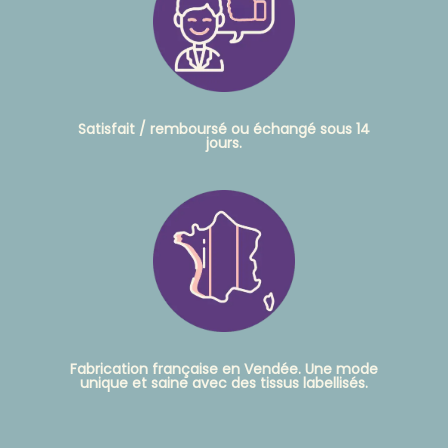
Satisfait / remboursé ou échangé sous 14
jours.
Fabrication française en Vendée. Une mode
unique et saine avec des tissus labellisés.