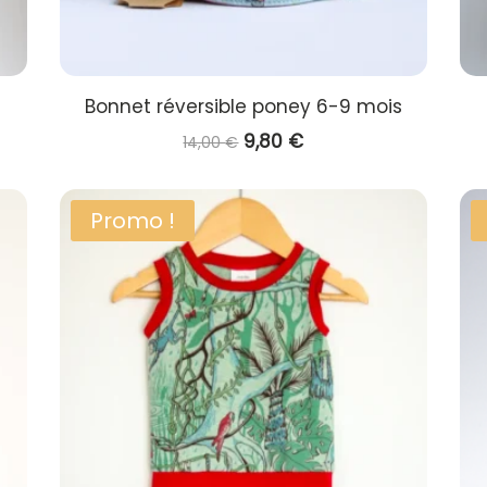
Bonnet réversible poney 6-9 mois
Le
Le
9,80
€
14,00
€
prix
prix
initial
actuel
Promo !
était :
est :
14,00 €.
9,80 €.