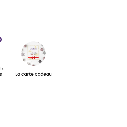
ts
s
La carte cadeau