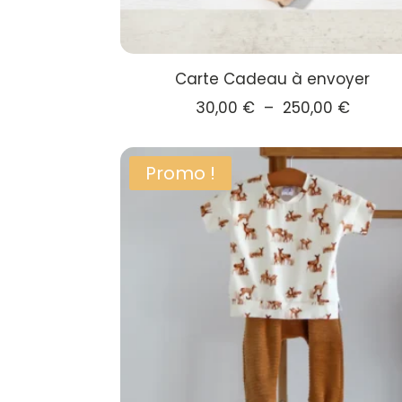
Carte Cadeau à envoyer
Plage
30,00
€
–
250,00
€
de
prix :
Promo !
30,00 
à
250,00