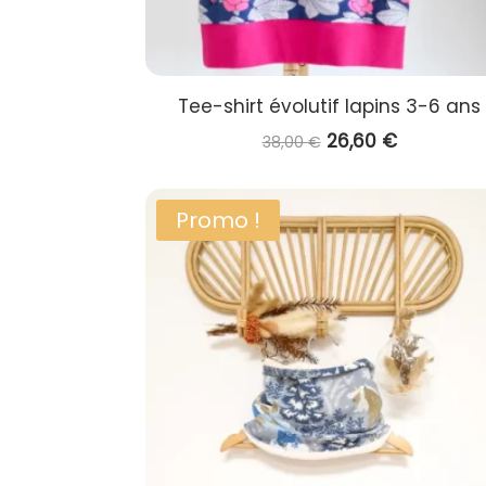
Tee-shirt évolutif lapins 3-6 ans
Le
Le
26,60
€
38,00
€
prix
prix
initial
actuel
Promo !
était :
est :
38,00 €.
26,60 €.