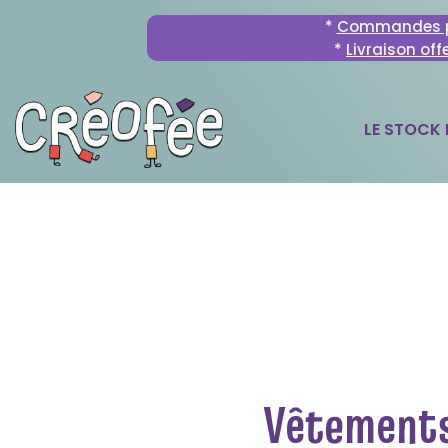
*
Commandes p
*
Livraison off
LE STOCK
Vêtements