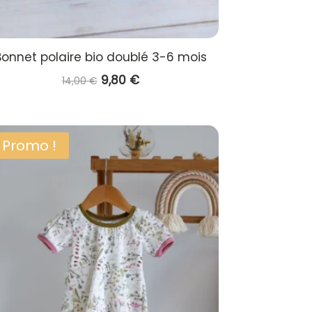
Bonnet polaire bio doublé 3-6 mois
Le
Le
9,80
€
14,00
€
prix
prix
initial
actuel
était :
est :
Promo !
14,00 €.
9,80 €.