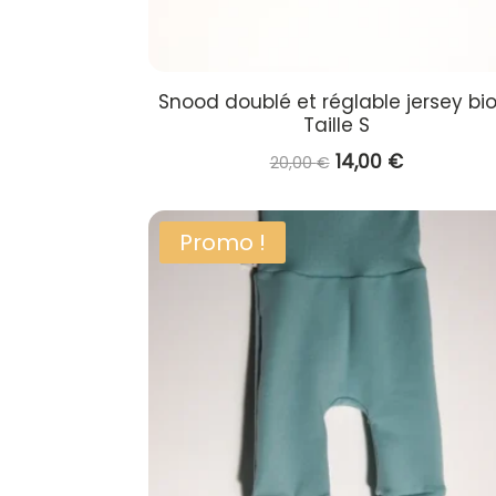
Snood doublé et réglable jersey bio
Taille S
Le
Le
14,00
€
20,00
€
prix
prix
initial
actuel
Promo !
était :
est :
20,00 €.
14,00 €.