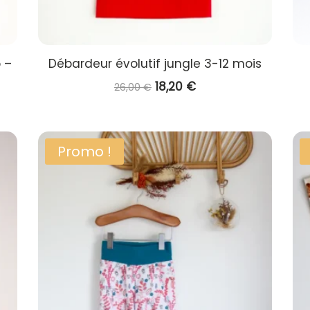
 –
Débardeur évolutif jungle 3-12 mois
Le
Le
18,20
€
26,00
€
prix
prix
initial
actuel
était :
est :
Promo !
26,00 €.
18,20 €.