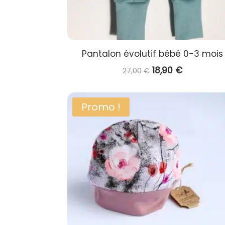
Pantalon évolutif bébé 0-3 mois
Le
Le
18,90
€
27,00
€
prix
prix
initial
actuel
Promo !
était :
est :
27,00 €.
18,90 €.