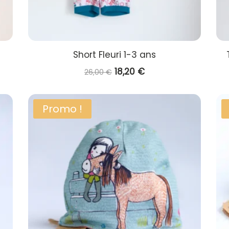
Short Fleuri 1-3 ans
Le
Le
18,20
€
26,00
€
prix
prix
initial
actuel
Promo !
était :
est :
26,00 €.
18,20 €.