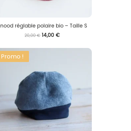
nood réglable polaire bio – Taille S
Le
Le
14,00
€
20,00
€
prix
prix
initial
actuel
Promo !
était :
est :
20,00 €.
14,00 €.