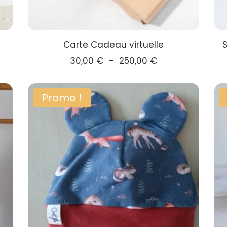
Carte Cadeau virtuelle
S
Plage
30,00
€
–
250,00
€
de
prix :
Promo !
€
30,00 €
à
 €
250,00 €