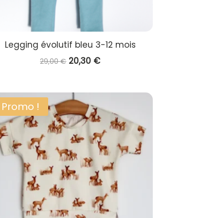
Legging évolutif bleu 3-12 mois
Le
Le
20,30
€
29,00
€
prix
prix
initial
actuel
était :
est :
Promo !
29,00 €.
20,30 €.