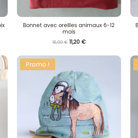
ix
Bonnet avec oreilles animaux 6-12
mois
Le
Le
11,20
€
16,00
€
prix
prix
initial
actuel
Promo !
était :
est :
16,00 €.
11,20 €.