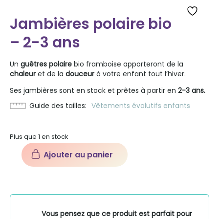
Jambières polaire bio
– 2-3 ans
Un
guêtres polaire
bio framboise apporteront de la
chaleur
et de la
douceur
à votre enfant tout l’hiver.
Ses jambières sont en stock et prêtes à partir en
2-3 ans.
Guide des tailles
Vêtements évolutifs enfants
Plus que 1 en stock
Ajouter au panier
quantité
de
Jambières
polaire
bio
Vous pensez que ce produit est parfait pour
-