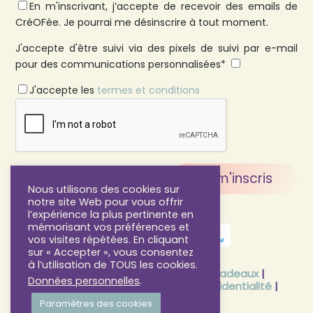
En m'inscrivant, j’accepte de recevoir des emails de
CréOFée. Je pourrai me désinscrire à tout moment.
J'accepte d'être suivi via des pixels de suivi par e-mail
pour des communications personnalisées*
J'accepte les
termes et conditions
Nous utilisons des cookies sur
notre site Web pour vous offrir
l’expérience la plus pertinente en
mémorisant vos préférences et
vos visites répétées. En cliquant
sur « Accepter », vous consentez
à l’utilisation de TOUS les cookies.
FAQ
|
CGV
|
CGU
|
CGV Cartes Cadeaux
|
Données personnelles
.
Mentions légales
|
Politique de confidentialité
|
Programme de fidélité
Paramètres des cookies