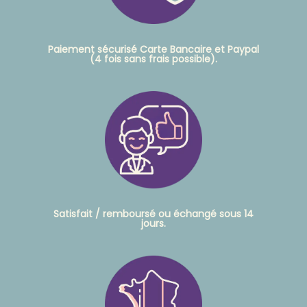
Paiement sécurisé Carte Bancaire et Paypal
(4 fois sans frais possible).
Satisfait / remboursé ou échangé sous 14
jours.