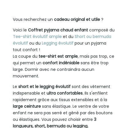
Vous recherchez un
cadeau original et utile
?
Voici le
Coffret pyjama chaud enfant
composé du
Tee-shirt évolutif ample
et du
Short ou bermuda
évolutif
ou du
Legging évolutif
pour un pyjama
tout confort !
La coupe du
tee-shirt est ample
, mais pas trop, ce
qui permet un
confort indéniable
sans être trop
large. Dormir avec ne contraindra aucun
mouvement.
Le
short et le legging évolutif
sont des vêtement
indispensable et
ultra c
onfortables.
Ils s'enfilent
rapidement grâce aux tissus extensibles et à la
large ceinture
sans élastique. Le ventre de votre
enfant ne sera pas serré et gêné par des boutons
ou élastiques. Vous pouvez choisir entre
3
longueurs, short, bermuda ou legging.