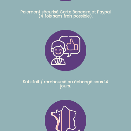
Paiement sécurisé Carte Bancaire et Paypal
(4 fois sans frais possible).
Satisfait / remboursé ou échangé sous 14
jours.