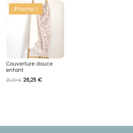
Promo !
Couverture douce
enfant
Le
Le
26,25
€
35,00
€
prix
prix
initial
actuel
était :
est :
35,00 €.
26,25 €.