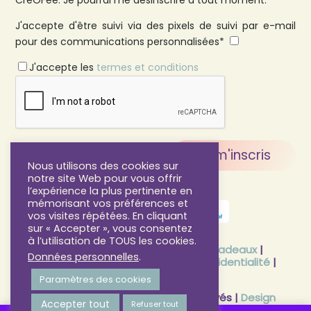
CréOFée. Je pourrai me désinscrire à tout moment.
J'accepte d'être suivi via des pixels de suivi par e-mail
pour des communications personnalisées*
J'accepte les
termes et conditions
Nous utilisons des cookies sur
notre site Web pour vous offrir
l’expérience la plus pertinente en
mémorisant vos préférences et
vos visites répétées. En cliquant
sur « Accepter », vous consentez
à l’utilisation de TOUS les cookies.
FAQ
|
CGV
|
CGU
|
CGV Cartes Cadeaux
|
Données personnelles
.
Mentions légales
|
Politique de confidentialité
|
Programme de fidélité
Paramètres des cookies
©Créofée 2025 – Tous droits réservés
|
Design
Accepter tout
Refuser tout
by E-voluer