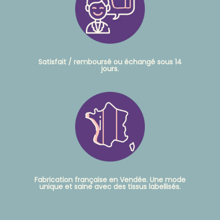
Satisfait / remboursé ou échangé sous 14
jours.
Fabrication française en Vendée. Une mode
unique et saine avec des tissus labellisés.