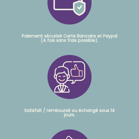
Paiement sécurisé Carte Bancaire et Paypal
(4 fois sans frais possible).
Satisfait / remboursé ou échangé sous 14
jours.